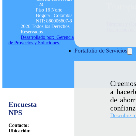
Transpa
- 24
Piso 16 Norte
Bogota - Colombia
NIT: 860006607-8
Términos y Con
2026 Todos los Derechos
Tratamiento de
Reservados
Desarrollado por: Gerencia
de Proyectos y Soluciones
Portafolio de Servicios
Creemos 
a hacerl
de ahorr
Encuesta
confianz
NPS
Descubre 
Contacto:
Ubicaciòn: