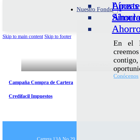
Aporte
Líneas
Aporte
Líneas
Nuestro Fondo
Ahorro
Simula
Ahorro
Simula
Ahorro
Ahorro
Skip to main content
Skip to footer
En el 
creemo
contigo,
xr:d:DAFnsiextlw:24,j:5602873
oportuni
Conócenos
Campaña Compra de Cartera
Credifacil Impuestos
Carrera 13A No.29