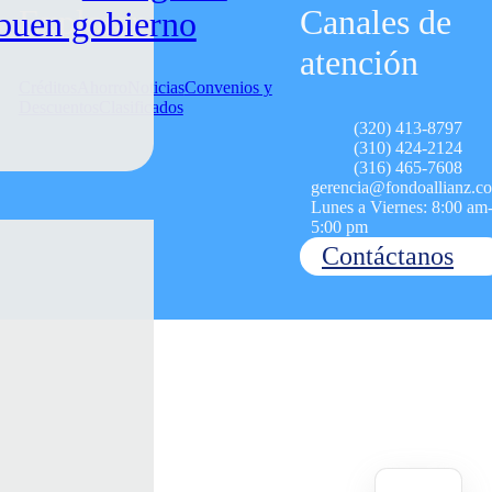
Explorar
Canales de
buen gobierno
atención
Créditos
Ahorro
Noticias
Convenios y
Descuentos
Clasificados
(320) 413-8797
(310) 424-2124
(316) 465-7608
gerencia@fondoallianz.c
Lunes a Viernes: 8:00 am
5:00 pm
Contáctanos