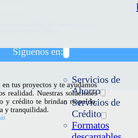
rencia
diciones de Uso
Política de Privacidad
Política de
 Datos
Reglamentos y Políticas
Síguenos en:
Servicios de
en tus proyectos y te ayudamos
Ahorro
os realidad. Nuestras soluciones
Servicios de
o y crédito te brindan respaldo,
a y tranquilidad.
Crédito
más
Formatos
descargables