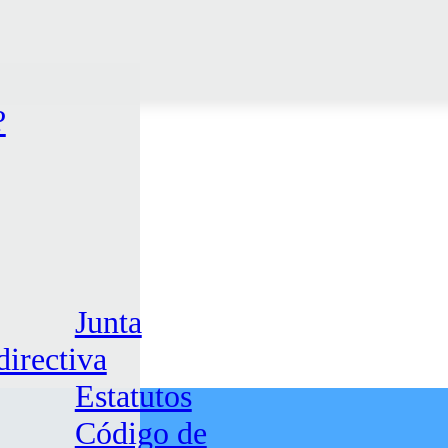
?
Junta
directiva
Estatutos
Código de