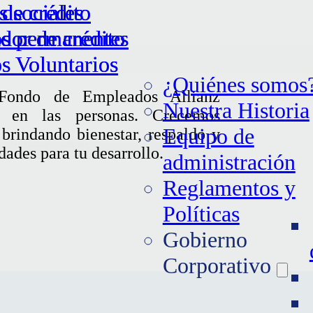
s sociales
 de crédito
s sociales
 de crédito
s permanentes
dor de crédito
s permanentes
dor de crédito
s Voluntarios
s Voluntarios
¿Quiénes somos
Fondo de Empleados Allianz
Nuestra Historia
s en las personas. Crecemos
Equipo de
 brindando bienestar, respaldo y
431349070280,t:23070419
dades para tu desarrollo.
administración
Reglamentos y
Políticas
Gobierno
Corporativo