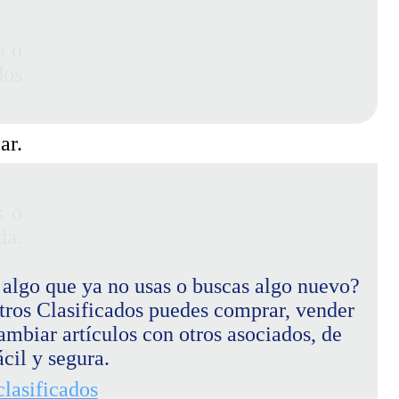
s o
dos
ar.
s o
da.
con
 algo que ya no usas o buscas algo nuevo?
tros Clasificados puedes comprar, vender
ambiar artículos con otros asociados, de
es,
cil y segura.
 clasificados