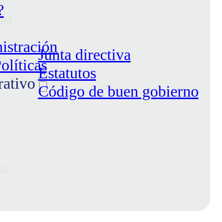
?
del
istración
Junta directiva
tas
olíticas
Estatutos
rativo
Código de buen gobierno
la