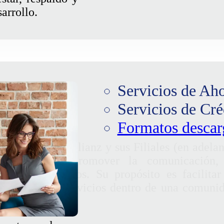
arrollo.
Servicios de Ah
Servicios de Cré
Formatos descar
e Empleados Allianz y sus Filiales (en adelan
 creado para promover la comunicación,
e los asociados. Su propósito es facilitar
e productos y servicios dentro de una comuni