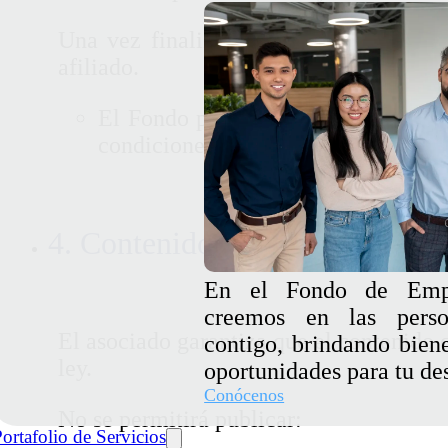
Una vez finalizado el periodo, el avi
afiliado.
El Fondo podrá eliminar o rechazar
condiciones.
4. Contenido permitido y proh
En el Fondo de Empl
creemos en las perso
El asociado garantiza que el contenido q
contigo, brindando biene
ley.
oportunidades para tu des
Conócenos
No se permitirá publicar:
ortafolio de Servicios