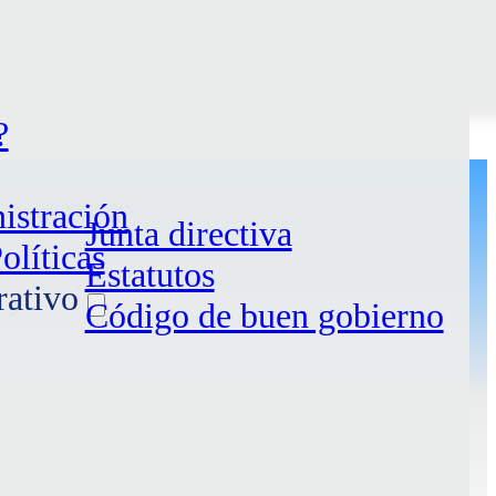
Rechazar
Ajustes
?
istración
Junta directiva
olíticas
Estatutos
rativo
 y
Código de buen gobierno