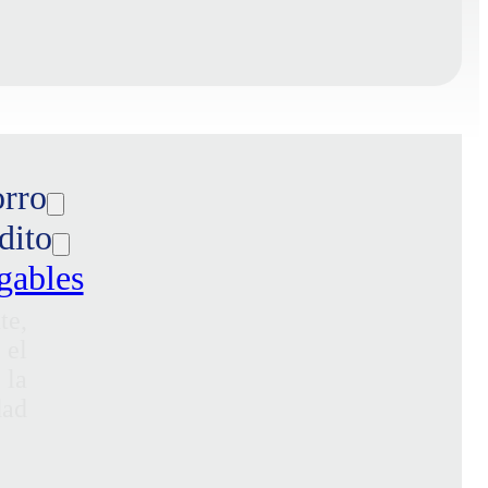
orro
dito
gables
te,
 el
 la
dad