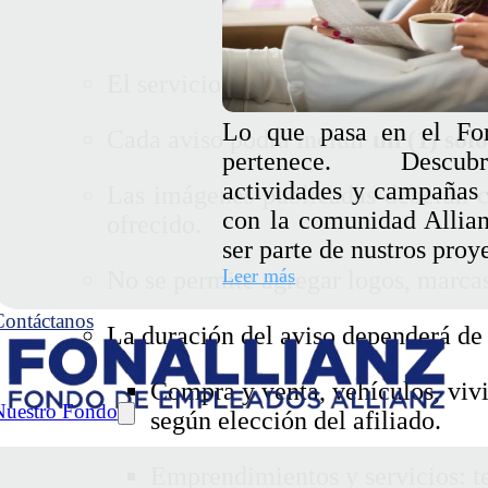
El servicio es gratuito y exclusivo 
Lo que pasa en el Fo
Cada aviso podrá incluir
un (1) sol
pertenece. Descub
actividades y campañas 
Las imágenes publicadas deberán c
con la comunidad Allian
ofrecido.
ser parte de nustros proy
Leer más
No se permite agregar logos, marcas
Contáctanos
La duración del aviso dependerá de 
Compra y venta, vehículos, vivi
Nuestro Fondo
según elección del afiliado.
Emprendimientos y servicios: t