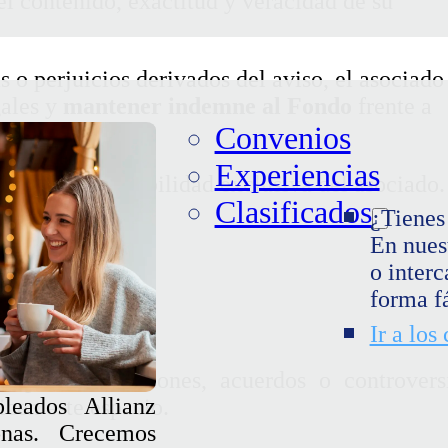
l contenido, exactitud y veracidad de su
o perjuicios derivados del aviso, el asociado
gales y
mantener indemne al Fondo
frente a
Convenios
Experiencias
o será responsabilidad exclusiva del asociado.
Clasificados
¿Tienes
En nues
o interc
ad del Fondo
forma fá
Ir a los
le
por transacciones, acuerdos o controvers
eados Allianz
icen este espacio.
nas. Crecemos