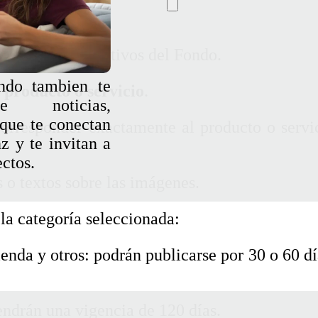
para asociados activos del Fondo.
ndo tambien te
o producto o servicio
.
re noticias,
que te conectan
orresponder exactamente al producto o servi
z y te invitan a
ectos.
 o textos sobre las imágenes.
la categoría seleccionada:
enda y otros: podrán publicarse por 30 o 60 dí
endrán una vigencia de 120 días.