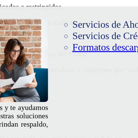
ficados o restringidos.
riminatorios o de maltrato.
Servicios de Ah
Servicios de Cré
Formatos descar
s o ajenos al objeto del Fondo.
momento textos, palabras o imágenes que vio
o
s y te ayudamos
stras soluciones
rindan respaldo,