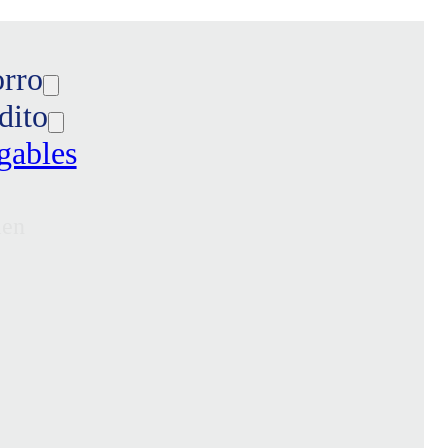
orro
dito
gables
len