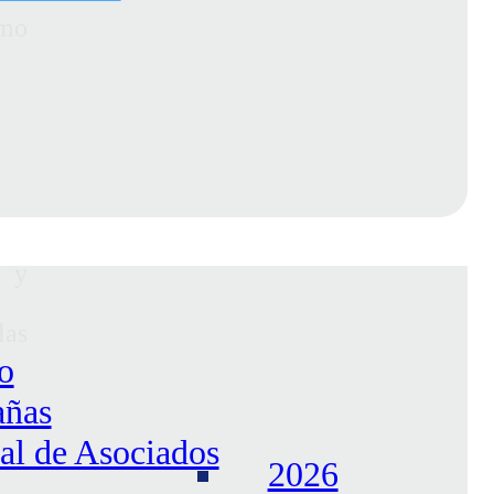
omo
s y
las
o
añas
l de Asociados
2026