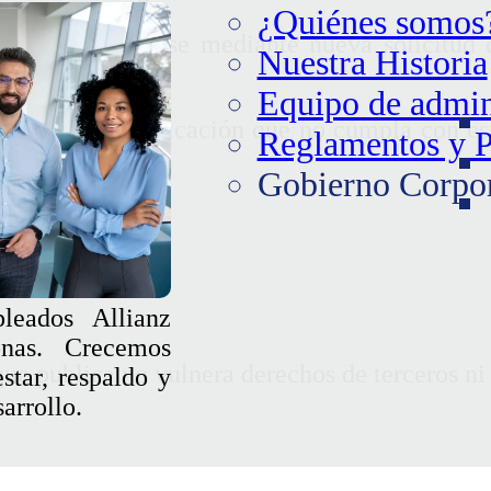
¿Quiénes somos
so podrá renovarse mediante nueva solicitud 
Nuestra Historia
Equipo de admin
 cualquier publicación que no cumpla con es
Reglamentos y P
Gobierno Corpo
ibido
eados Allianz
nas. Crecemos
ue publica no vulnera derechos de terceros ni 
star, respaldo y
arrollo.