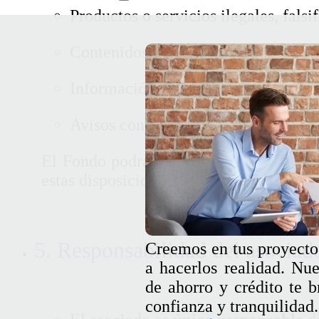
Productos o servicios ilegales, falsi
Contenidos sexuales, violentos, disc
Información falsa o engañosa.
Avisos con fines políticos, religioso
El Fondo podrá eliminar en cualquier 
estas disposiciones.
5. Responsabilidad del asociad
Creemos en tus proyecto
a hacerlos realidad. Nue
de ahorro y crédito te b
confianza y tranquilidad.