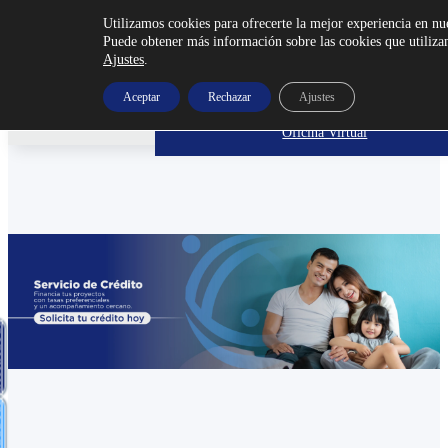
Utilizamos cookies para ofrecerte la mejor experiencia en nu
Puede obtener más información sobre las cookies que utilizam
Ajustes
.
¡Afíliate Ya!
Aceptar
Rechazar
Ajustes
Skip to main content
Oficina Virtual
Skip to footer
TOS
PSE