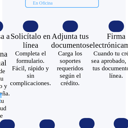
En Oficina​
sa a
Solicítalo en
Adjunta tus
Firma
línea​
documentos​
electrónicam
ina
Completa el
Carga los
Cuando tu cr
formulario.
soportes
sea aprobado,
al​
​ Fácil, rápido y
requeridos
tus document
de
sin
según el
línea.
tu
complicaciones.
crédito.​
o y
eña.​
a
tu
tud
e
ier