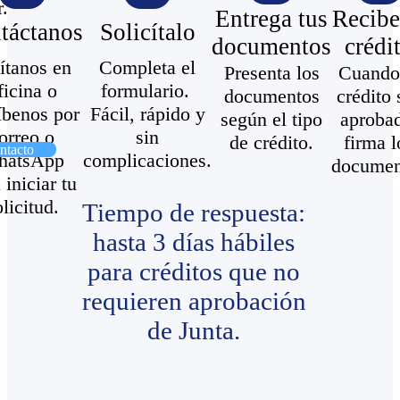
.​
Entrega tus
Recibe
táctanos​
Solicítalo​
documentos​
crédit
ítanos en
Completa el
Presenta los
Cuando
ficina o
formulario. ​
documentos
crédito 
íbenos por
Fácil, rápido y
según el tipo
aproba
orreo o
sin
de crédito.​
firma l
ntacto
hatsApp
complicaciones.
documen
 iniciar tu
olicitud.
Tiempo de respuesta:
hasta 3 días hábiles
para créditos que no
requieren aprobación
de Junta.