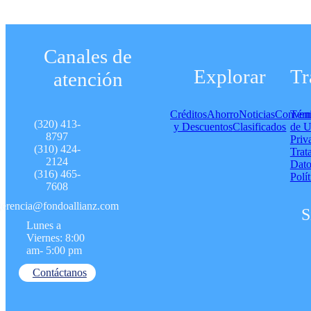
Canales de
Explorar
Tr
atención
Créditos
Ahorro
Noticias
Conven
Térm
(320) 413-
y Descuentos
Clasificados
de U
8797
Priv
(310) 424-
Trat
2124
Dato
(316) 465-
Polít
7608
gerencia@fondoallianz.com
S
Lunes a
Viernes: 8:00
am- 5:00 pm
Contáctanos