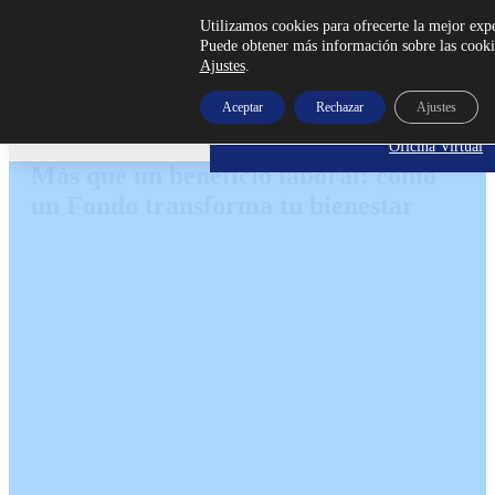
Utilizamos cookies para ofrecerte la mejor exp
Puede obtener más información sobre las cookie
Ajustes
.
¡Afíliate Ya!
Aceptar
Rechazar
Ajustes
Skip to main content
Skip to footer
Oficina Virtual
Más que un beneficio laboral: cómo
un Fondo transforma tu bienestar